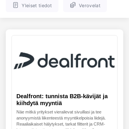
Yleiset tiedot
Verovelat
ENGLANTI
SUOMALAINEN
Dealfront: tunnista B2B-kävijät ja
kiihdytä myyntiä
Näe mitkä yritykset vierailevat sivuillasi ja tee
anonyymistä liikenteestä myyntikelpoisia liidejä.
Reaaliaikaiset hälytykset, tarkat filtterit ja CRM-