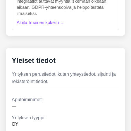
integraatiot auttavat myyntiä iskemään oikeaan
aikaan. GDPR-yhteensopiva ja helppo testata
ilmaiseksi.
Aloita ilmainen kokeilu →
Yleiset tiedot
Yrityksen perustiedot, kuten yhteystiedot, sijainti ja
rekisteröintitiedot.
Aputoiminimet:
—
Yrityksen tyyppi:
OY