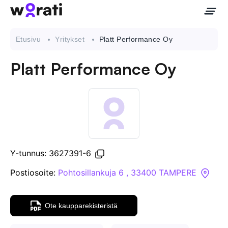
Etusivu
Yritykset
Platt Performance Oy
Platt Performance Oy
Ota meihin yhteyttä
Tietoa meistä
Yritykset
Y-tunnus: 3627391-6
API
Postiosoite:
Pohtosillankuja 6 , 33400 TAMPERE
Pakotehaku
Ote kaupparekisteristä
Tietopankki