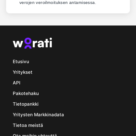
verojen veroilmoituksen antamisessa.
Etusivu
Yritykset
API
Pakotehaku
Tietopankki
Yritysten Markkinadata
Tietoa meistä
Ota meihin yhteyttä