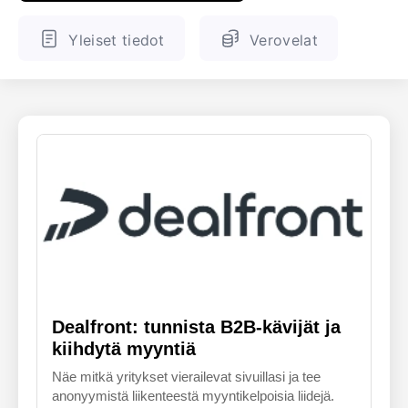
ENGLANTI
SUOMALAINEN
Yleiset tiedot
Verovelat
Dealfront: tunnista B2B-kävijät ja
kiihdytä myyntiä
Näe mitkä yritykset vierailevat sivuillasi ja tee
anonyymistä liikenteestä myyntikelpoisia liidejä.