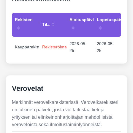
Rekisteri
Aloituspäivämäärä
Lopetuspäivämää
Tila
2026-05-
2026-05-
Kaupparekisteri
Rekisteröimätön
25
25
Verovelat
Merkinnät verovelkarekisterissä. Verovelkarekisteri
on julkinen palvelu, josta voi tarkistaa tietoja
yrityksen tai elinkeinonharjoittajan mahdollisista
veroveloista sekä ilmoituslaiminlyönneistä.