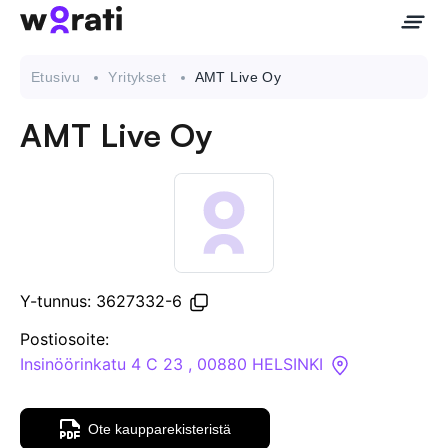
Etusivu
Yritykset
AMT Live Oy
AMT Live Oy
Ota meihin yhteyttä
Tietoa meistä
Yritykset
Y-tunnus: 3627332-6
API
Postiosoite:
Insinöörinkatu 4 C 23 , 00880 HELSINKI
Pakotehaku
Ote kaupparekisteristä
Tietopankki