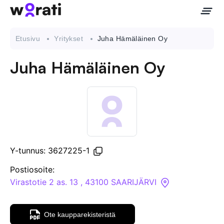
Etusivu
Yritykset
Juha Hämäläinen Oy
Juha Hämäläinen Oy
Ota meihin yhteyttä
Tietoa meistä
Yritykset
Y-tunnus: 3627225-1
API
Postiosoite:
Virastotie 2 as. 13 , 43100 SAARIJÄRVI
Pakotehaku
Ote kaupparekisteristä
Tietopankki