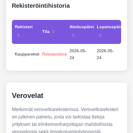
Rekisteröintihistoria
Rekisteri
Aloituspäivämäärä
Lopetuspäivämää
Tila
2026-05-
2026-05-
Kaupparekisteri
Rekisteröimätön
24
24
Verovelat
Merkinnät verovelkarekisterissä. Verovelkarekisteri
on julkinen palvelu, josta voi tarkistaa tietoja
yrityksen tai elinkeinonharjoittajan mahdollisista
veroveloista sekä ilmoituslaiminlyönneistä.