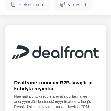
Yleiset tiedot
Verovelat
ENGLANTI
SUOMALAINEN
Dealfront: tunnista B2B-kävijät ja
kiihdytä myyntiä
Näe mitkä yritykset vierailevat sivuillasi ja tee
anonyymistä liikenteestä myyntikelpoisia liidejä.
Reaaliaikaiset hälytykset, tarkat filtterit ja CRM-