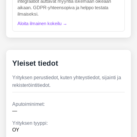
integraatiot auttavat myyntiä iskemään oikeaan
aikaan. GDPR-yhteensopiva ja helppo testata
ilmaiseksi.
Aloita ilmainen kokeilu →
Yleiset tiedot
Yrityksen perustiedot, kuten yhteystiedot, sijainti ja
rekisteröintitiedot.
Aputoiminimet:
—
Yrityksen tyyppi:
OY