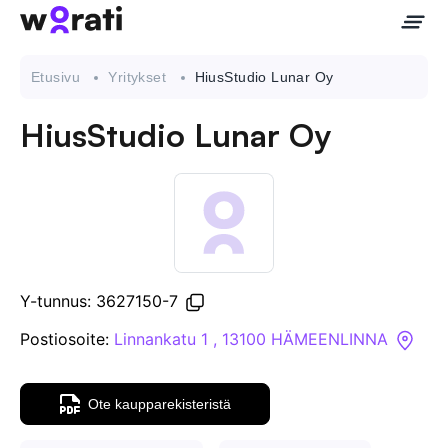
Etusivu
Yritykset
HiusStudio Lunar Oy
HiusStudio Lunar Oy
Ota meihin yhteyttä
Tietoa meistä
Yritykset
Y-tunnus: 3627150-7
API
Postiosoite:
Linnankatu 1 , 13100 HÄMEENLINNA
Pakotehaku
Ote kaupparekisteristä
Tietopankki