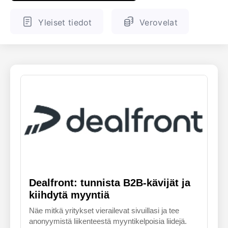
ENGLANTI
SUOMALAINEN
Yleiset tiedot
Verovelat
Dealfront: tunnista B2B-kävijät ja
kiihdytä myyntiä
Näe mitkä yritykset vierailevat sivuillasi ja tee
anonyymistä liikenteestä myyntikelpoisia liidejä.