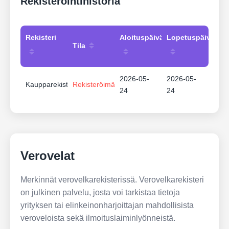
Rekisteröintihistoria
Rekisteri
Aloituspäivämäärä
Lopetuspäivämää
Tila
2026-05-
2026-05-
Kaupparekisteri
Rekisteröimätön
24
24
Verovelat
Merkinnät verovelkarekisterissä. Verovelkarekisteri
on julkinen palvelu, josta voi tarkistaa tietoja
yrityksen tai elinkeinonharjoittajan mahdollisista
veroveloista sekä ilmoituslaiminlyönneistä.