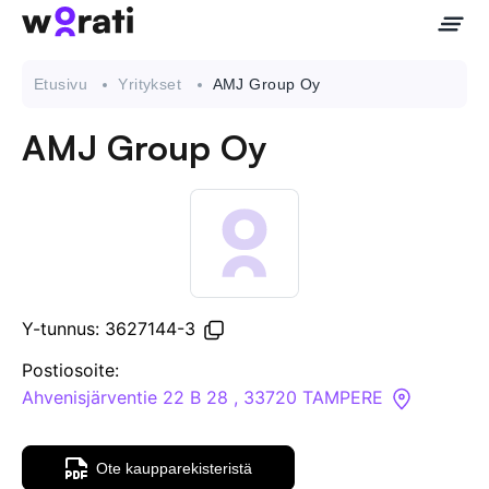
Etusivu
Yritykset
AMJ Group Oy
AMJ Group Oy
Ota meihin yhteyttä
Tietoa meistä
Yritykset
Y-tunnus: 3627144-3
API
Postiosoite:
Ahvenisjärventie 22 B 28 , 33720 TAMPERE
Pakotehaku
Ote kaupparekisteristä
Tietopankki