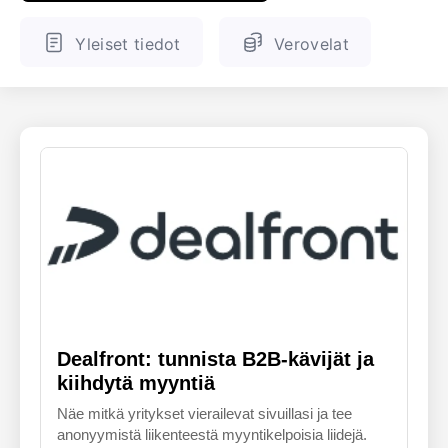
ENGLANTI
SUOMALAINEN
Yleiset tiedot
Verovelat
Dealfront: tunnista B2B-kävijät ja
kiihdytä myyntiä
Näe mitkä yritykset vierailevat sivuillasi ja tee
anonyymistä liikenteestä myyntikelpoisia liidejä.