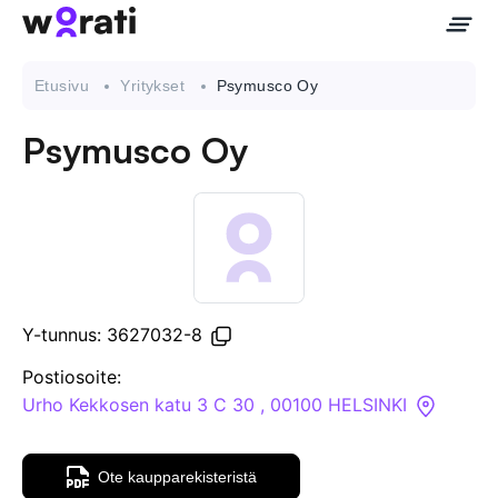
Etusivu
Yritykset
Psymusco Oy
Psymusco Oy
Ota meihin yhteyttä
Tietoa meistä
Yritykset
Y-tunnus: 3627032-8
API
Postiosoite:
Urho Kekkosen katu 3 C 30 , 00100 HELSINKI
Pakotehaku
Ote kaupparekisteristä
Tietopankki