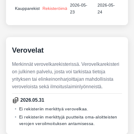
2026-05-
2026-05-
Kaupparekisteri
Rekisteröimätön
23
24
Verovelat
Merkinnät verovelkarekisterissä. Verovelkarekisteri
on julkinen palvelu, josta voi tarkistaa tietoja
yrityksen tai elinkeinonharjoittajan mahdollisista
veroveloista sekä ilmoituslaiminlyönneistä.
2026.05.31
Ei rekisteriin merkittyä verovelkaa.
Ei rekisteriin merkittyjä puutteita oma-aloitteisten
verojen veroilmoituksen antamisessa.