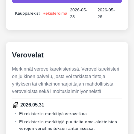
2026-05-
2026-05-
Kaupparekisteri
Rekisteröimätön
23
26
Verovelat
Merkinnät verovelkarekisterissä. Verovelkarekisteri
on julkinen palvelu, josta voi tarkistaa tietoja
yrityksen tai elinkeinonharjoittajan mahdollisista
veroveloista sekä ilmoituslaiminlyönneistä.
2026.05.31
Ei rekisteriin merkittyä verovelkaa.
Ei rekisteriin merkittyjä puutteita oma-aloitteisten
verojen veroilmoituksen antamisessa.