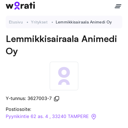
Etusivu
Yritykset
Lemmikkisairaala Animedi Oy
Lemmikkisairaala Animedi
Ota meihin yhteyttä
Oy
Tietoa meistä
Yritykset
API
Y-tunnus: 3627003-7
Pakotehaku
Postiosoite:
Pyynikintie 62 as. 4 , 33240 TAMPERE
Tietopankki