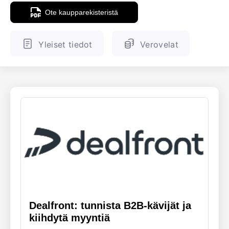
Ote kaupparekisteristä
ENGLANTI
SUOMALAINEN
Yleiset tiedot
Verovelat
Dealfront: tunnista B2B-kävijät ja
kiihdytä myyntiä