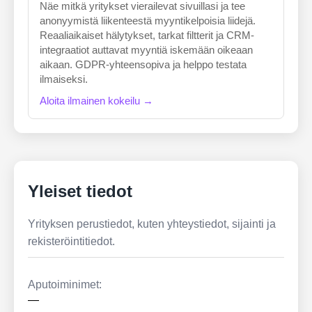
Näe mitkä yritykset vierailevat sivuillasi ja tee
anonyymistä liikenteestä myyntikelpoisia liidejä.
Reaaliaikaiset hälytykset, tarkat filtterit ja CRM-
integraatiot auttavat myyntiä iskemään oikeaan
aikaan. GDPR-yhteensopiva ja helppo testata
ilmaiseksi.
Aloita ilmainen kokeilu →
Yleiset tiedot
Yrityksen perustiedot, kuten yhteystiedot, sijainti ja
rekisteröintitiedot.
Aputoiminimet:
—