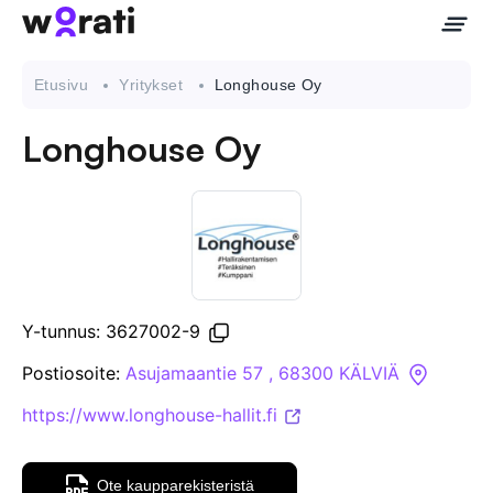
Etusivu
Yritykset
Longhouse Oy
Longhouse Oy
Ota meihin yhteyttä
Tietoa meistä
Yritykset
Y-tunnus: 3627002-9
API
Postiosoite:
Asujamaantie 57 , 68300 KÄLVIÄ
https://www.longhouse-hallit.fi
Pakotehaku
Tietopankki
Ote kaupparekisteristä