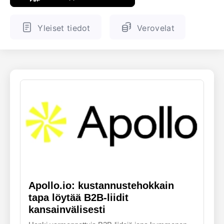
ENGLANTI
SUOMALAINEN
Yleiset tiedot
Verovelat
Apollo.io: kustannustehokkain
tapa löytää B2B-liidit
kansainvälisesti