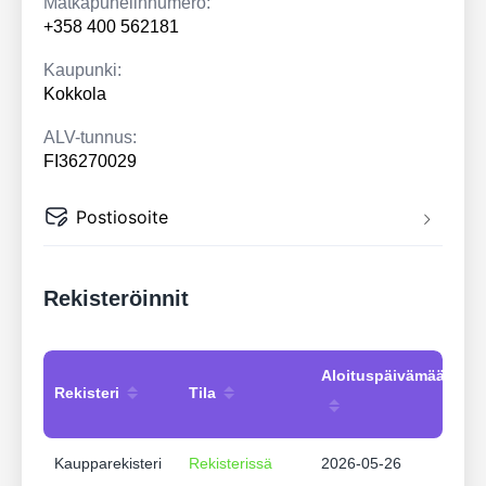
Matkapuhelinnumero:
+358 400 562181
Kaupunki:
Kokkola
ALV-tunnus:
FI36270029
Postiosoite
Rekisteröinnit
Aloituspäivämäärä
Rekisteri
Tila
Kaupparekisteri
Rekisterissä
2026-05-26