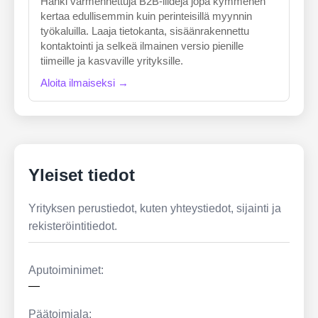
Hanki varmennettuja B2B-liidejä jopa kymmenen
kertaa edullisemmin kuin perinteisillä myynnin
työkaluilla. Laaja tietokanta, sisäänrakennettu
kontaktointi ja selkeä ilmainen versio pienille
tiimeille ja kasvaville yrityksille.
Aloita ilmaiseksi →
Yleiset tiedot
Yrityksen perustiedot, kuten yhteystiedot, sijainti ja
rekisteröintitiedot.
Aputoiminimet:
—
Päätoimiala: