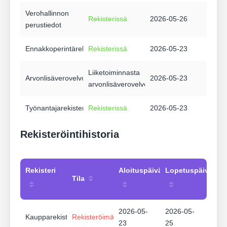
Verohallinnon
Rekisterissä
2026-05-26
perustiedot
Ennakkoperintärekisteri
Rekisterissä
2026-05-23
Liiketoiminnasta
Arvonlisäverovelvollisuus
2026-05-23
arvonlisäverovelvollinen
Työnantajarekisteri
Rekisterissä
2026-05-23
Rekisteröintihistoria
Rekisteri
Aloituspäivämäärä
Lopetuspäivämää
Tila
2026-05-
2026-05-
Kaupparekisteri
Rekisteröimätön
23
25