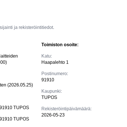
jainti ja rekisteröintitiedot.
Toimiston osoite:
aitteiden
Katu:
900)
Haapalehto 1
Postinumero:
91910
tten (2026.05.25)
Kaupunki:
TUPOS
1 91910 TUPOS
Rekisteröintipäivämäärä:
2026-05-23
1 91910 TUPOS