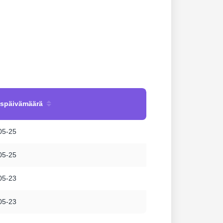
uspäivämäärä
05-25
05-25
05-23
05-23