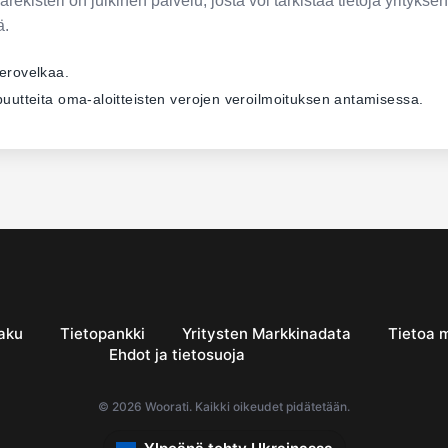
ekisteri on julkinen palvelu, josta voi tarkistaa tietoja yrityksen
ä.
verovelkaa.
ä puutteita oma-aloitteisten verojen veroilmoituksen antamisessa.
aku
Tietopankki
Yritysten Markkinadata
Tietoa 
Ehdot ja tietosuoja
© 2026 Woorati. Kaikki oikeudet pidätetään.