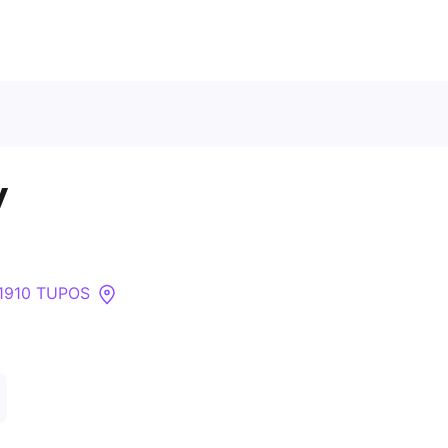
Ota meihin yhteyttä
y
Tietoa meistä
Yritykset
91910 TUPOS
API
Pakotehaku
Tietopankki