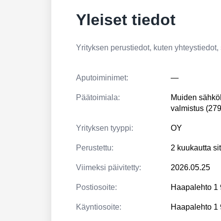
Yleiset tiedot
Yrityksen perustiedot, kuten yhteystiedot, si
Aputoiminimet:
—
Päätoimiala:
Muiden sähköl
valmistus (27
Yrityksen tyyppi:
OY
Perustettu:
2 kuukautta si
Viimeksi päivitetty:
2026.05.25
Postiosoite:
Haapalehto 
Käyntiosoite:
Haapalehto 