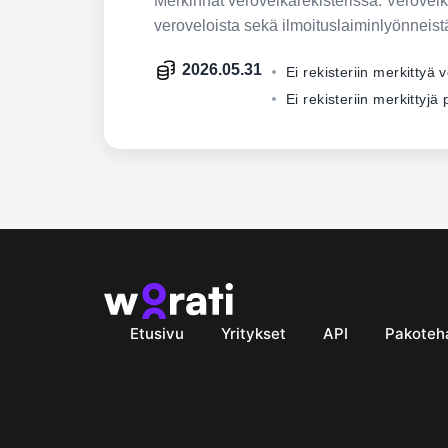
Merkinnät verovelkarekisterissä. Verovelkar
veroveloista sekä ilmoituslaiminlyönneist
2026.05.31
Ei rekisteriin merkittyä 
Ei rekisteriin merkittyj
Etusivu
Yritykset
API
Pakoteh