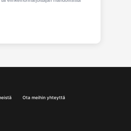
 tai elinkeinonharjoittajan mahdollisista
meistä
Ota meihin yhteyttä