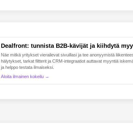
EN
FI
Dealfront: tunnista B2B-kävijät ja kiihdytä myy
Näe mitkä yritykset vierailevat sivuillasi ja tee anonyymistä liikentees
hälytykset, tarkat filtterit ja CRM-integraatiot auttavat myyntiä i
ja helppo testata ilmaiseksi.
Aloita ilmainen kokeilu →