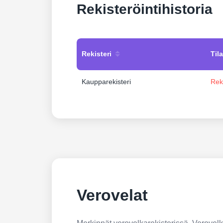
Rekisteröintihistoria
Rekisteri
Tila
Kaupparekisteri
Rek
Verovelat