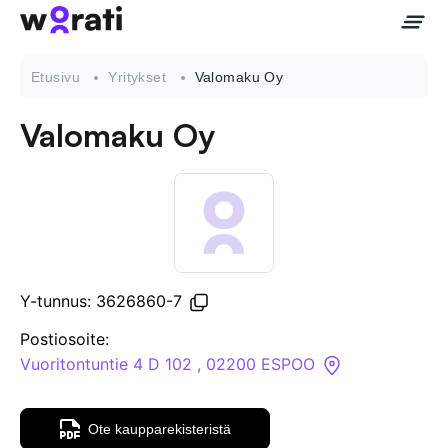
Etusivu
Yritykset
Valomaku Oy
Valomaku Oy
Ota meihin yhteyttä
Tietoa meistä
Yritykset
Y-tunnus: 3626860-7
API
Postiosoite:
Vuoritontuntie 4 D 102 , 02200 ESPOO
Pakotehaku
Ote kaupparekisteristä
Tietopankki