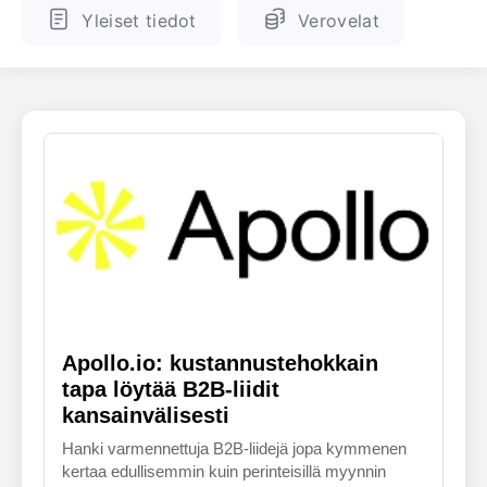
Yleiset tiedot
Verovelat
ENGLANTI
SUOMALAINEN
Apollo.io: kustannustehokkain
tapa löytää B2B-liidit
kansainvälisesti
Hanki varmennettuja B2B-liidejä jopa kymmenen
kertaa edullisemmin kuin perinteisillä myynnin