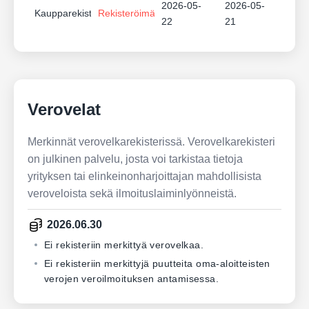
2026-05-
2026-05-
Kaupparekisteri
Rekisteröimätön
22
21
Verovelat
Merkinnät verovelkarekisterissä. Verovelkarekisteri
on julkinen palvelu, josta voi tarkistaa tietoja
yrityksen tai elinkeinonharjoittajan mahdollisista
veroveloista sekä ilmoituslaiminlyönneistä.
2026.06.30
Ei rekisteriin merkittyä verovelkaa.
Ei rekisteriin merkittyjä puutteita oma-aloitteisten
verojen veroilmoituksen antamisessa.