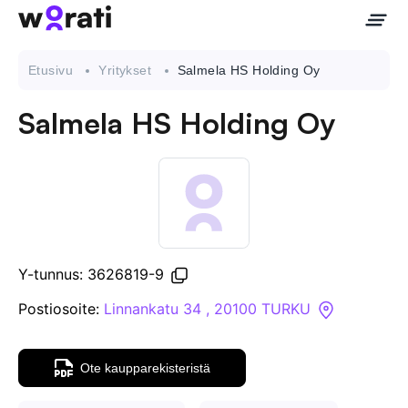
Etusivu
Yritykset
Salmela HS Holding Oy
Salmela HS Holding Oy
Ota meihin yhteyttä
Tietoa meistä
Yritykset
Y-tunnus: 3626819-9
API
Postiosoite:
Linnankatu 34 , 20100 TURKU
Pakotehaku
Ote kaupparekisteristä
Tietopankki