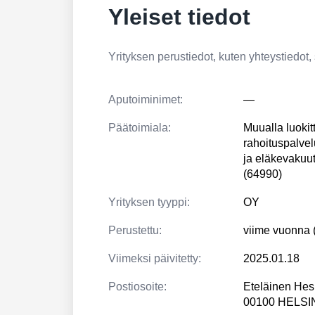
Yleiset tiedot
Yrityksen perustiedot, kuten yhteystiedot, si
Aputoiminimet:
—
Päätoimiala:
Muualla luoki
rahoituspalvel
ja eläkevakuut
(64990)
Yrityksen tyyppi:
OY
Perustettu:
viime vuonna 
Viimeksi päivitetty:
2025.01.18
Postiosoite:
Eteläinen Hes
00100 HELSI