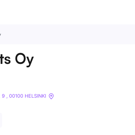
y
Ota meihin yhteyttä
ts Oy
Tietoa meistä
Yritykset
A 9 , 00100 HELSINKI
API
Pakotehaku
Tietopankki