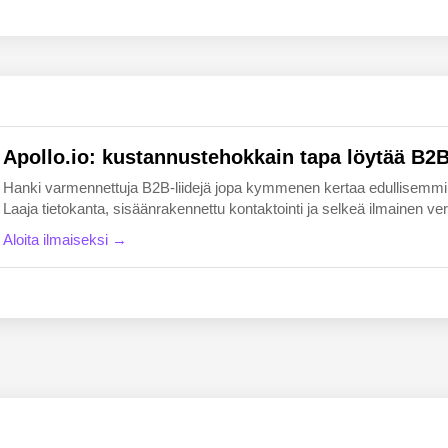
EN
FI
Apollo.io: kustannustehokkain tapa löytää B2B-
Hanki varmennettuja B2B-liidejä jopa kymmenen kertaa edullisemmin k
Laaja tietokanta, sisäänrakennettu kontaktointi ja selkeä ilmainen versio
Aloita ilmaiseksi →