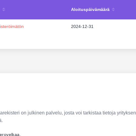
Aloituspäivämäärä
isteröimätön
2024-12-31
ekisteri on julkinen palvelu, josta voi tarkistaa tietoja yrityksen
ä.
verovelkaa.