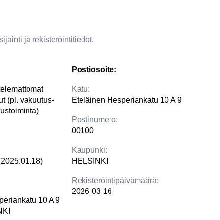
jainti ja rekisteröintitiedot.
Postiosoite:
ttelemattomat
Katu:
ut (pl. vakuutus-
Eteläinen Hesperiankatu 10 A 9
ustoiminta)
Postinumero:
00100
Kaupunki:
(2025.01.18)
HELSINKI
Rekisteröintipäivämäärä:
2026-03-16
periankatu 10 A 9
NKI