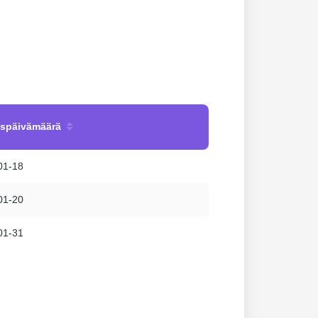
uspäivämäärä
01-18
01-20
01-31