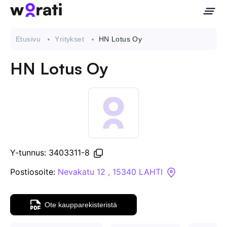
Etusivu
Yritykset
HN Lotus Oy
HN Lotus Oy
Ota meihin yhteyttä
Tietoa meistä
Yritykset
Y-tunnus: 3403311-8
API
Postiosoite:
Nevakatu 12 , 15340 LAHTI
Pakotehaku
Ote kaupparekisteristä
Tietopankki