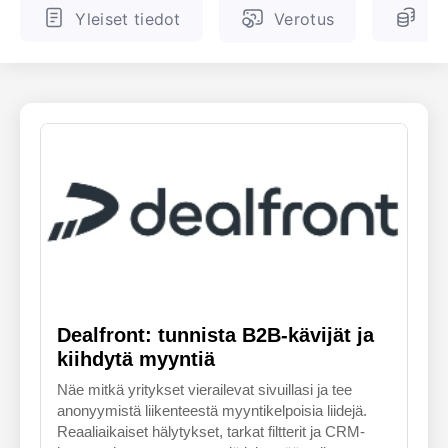
Yleiset tiedot
Verotus
Ve
ENGLANTI
SUOMALAINEN
Dealfront: tunnista B2B-kävijät ja
kiihdytä myyntiä
Näe mitkä yritykset vierailevat sivuillasi ja tee
anonyymistä liikenteestä myyntikelpoisia liidejä.
Reaaliaikaiset hälytykset, tarkat filtterit ja CRM-