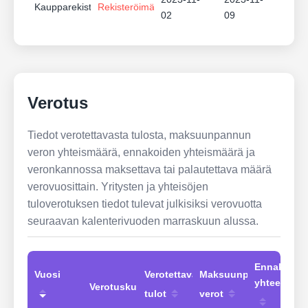
Kaupparekisteri
Rekisteröimätön
02
09
Verotus
Tiedot verotettavasta tulosta, maksuunpannun
veron yhteismäärä, ennakoiden yhteismäärä ja
veronkannossa maksettava tai palautettava määrä
verovuosittain. Yritysten ja yhteisöjen
tuloverotuksen tiedot tulevat julkisiksi verovuotta
seuraavan kalenterivuoden marraskuun alussa.
Ennakot
Vuosi
Verotettavat
Maksuunpannut
yhteensä
Verotuskunta
tulot
verot