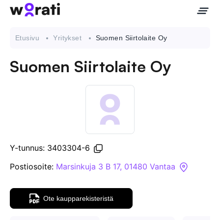
Etusivu
Yritykset
Suomen Siirtolaite Oy
Suomen Siirtolaite Oy
Ota meihin yhteyttä
Tietoa meistä
Yritykset
Y-tunnus: 3403304-6
API
Postiosoite:
Marsinkuja 3 B 17, 01480 Vantaa
Pakotehaku
Ote kaupparekisteristä
Tietopankki