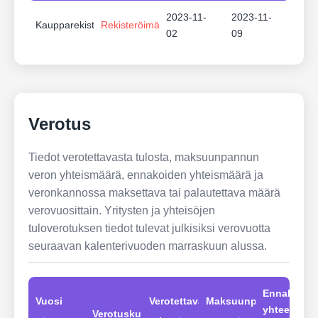
2023-11-
2023-11-
Kaupparekisteri
Rekisteröimätön
02
09
Verotus
Tiedot verotettavasta tulosta, maksuunpannun
veron yhteismäärä, ennakoiden yhteismäärä ja
veronkannossa maksettava tai palautettava määrä
verovuosittain. Yritysten ja yhteisöjen
tuloverotuksen tiedot tulevat julkisiksi verovuotta
seuraavan kalenterivuoden marraskuun alussa.
Ennakot
Vuosi
Verotettavat
Maksuunpannut
yhteensä
Verotuskunta