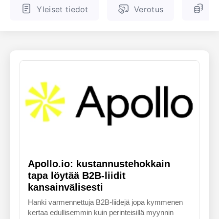
Yleiset tiedot
Verotus
Ve
ENGLANTI
SUOMALAINEN
Apollo.io: kustannustehokkain
tapa löytää B2B-liidit
kansainvälisesti
Hanki varmennettuja B2B-liidejä jopa kymmenen
kertaa edullisemmin kuin perinteisillä myynnin