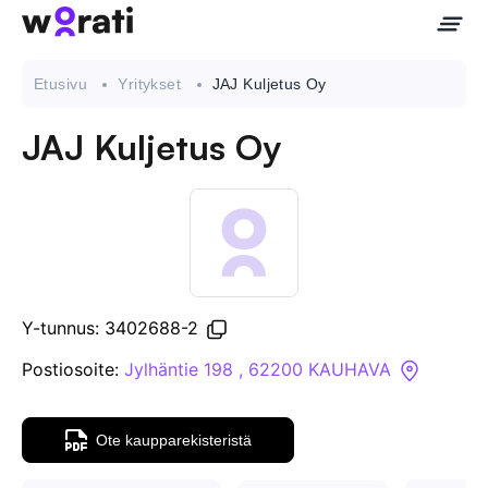
Etusivu
Yritykset
JAJ Kuljetus Oy
JAJ Kuljetus Oy
Ota meihin yhteyttä
Tietoa meistä
Yritykset
Y-tunnus: 3402688-2
API
Postiosoite:
Jylhäntie 198 , 62200 KAUHAVA
Pakotehaku
Ote kaupparekisteristä
Tietopankki