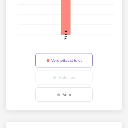
71 t. €
Verotettavat tulot
Rahoitus
Vero