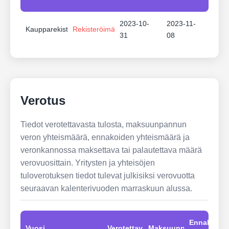
2023-10-
2023-11-
Kaupparekisteri
Rekisteröimätön
31
08
Verotus
Tiedot verotettavasta tulosta, maksuunpannun
veron yhteismäärä, ennakoiden yhteismäärä ja
veronkannossa maksettava tai palautettava määrä
verovuosittain. Yritysten ja yhteisöjen
tuloverotuksen tiedot tulevat julkisiksi verovuotta
seuraavan kalenterivuoden marraskuun alussa.
Ennakot
Vuosi
Verotettavat
Maksuunpannut