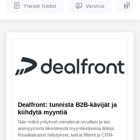
Yleiset tiedot
Verotus
Ve
ENGLANTI
SUOMALAINEN
Dealfront: tunnista B2B-kävijät ja
kiihdytä myyntiä
Näe mitkä yritykset vierailevat sivuillasi ja tee
anonyymistä liikenteestä myyntikelpoisia liidejä.
Reaaliaikaiset hälytykset, tarkat filtterit ja CRM-