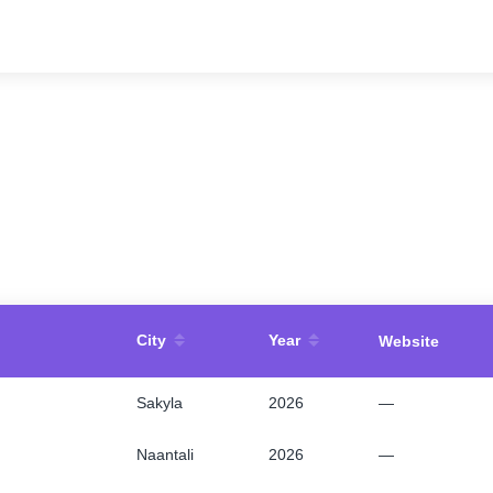
Contact Us
About
Companies
City
Year
Website
API
Sakyla
2026
—
Sanctions Search
Naantali
2026
—
Knowledge Base