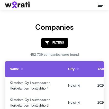
Companies
Contact Us
FILTERS
About
452 739 companies were found
Companies
Name
City
Year
API
Kiinteisto Oy Lauttasaaren
Helsinki
2026
Heikkilantien Tonttiyhtio 4
Sanctions Search
Kiinteisto Oy Lauttasaaren
Helsinki
2026
Knowledge Base
Heikkilantien Tonttiyhtio 3