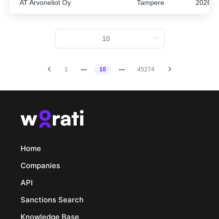
AT Arvoneliot Oy
Tampere
2026
1
10
45274
Home
Companies
API
Sanctions Search
Knowledge Base